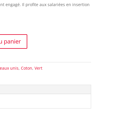
t engagé. Il profite aux salariées en insertion
u panier
eaux unis
,
Coton
,
Vert