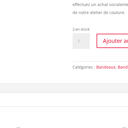
effectuez un achat socialemen
de notre atelier de couture.
2 en stock
quantité
Ajouter a
de
Bandeau
cheveux
Catégories :
Bandeaux
,
Band
coton
vert
Made
in
France