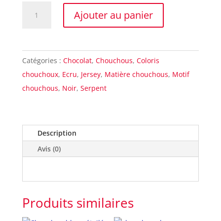
quantité
Ajouter au panier
de
Chouchou
cheveux
Catégories :
Chocolat
,
Chouchous
,
Coloris
jersey
chouchoux
,
Ecru
,
Jersey
,
Matière chouchous
,
Motif
python
chouchous
,
Noir
,
Serpent
Description
Avis (0)
Produits similaires