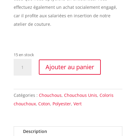
effectuez également un achat socialement engagé,
car il profite aux salariées en insertion de notre
atelier de couture.
15 en stock
quantité
Ajouter au panier
de
Chouchou
cheveux
Catégories :
Chouchous
,
Chouchous Unis
,
Coloris
vert
chouchoux
,
Coton
,
Polyester
,
Vert
coton-
polyester
Made
in
Description