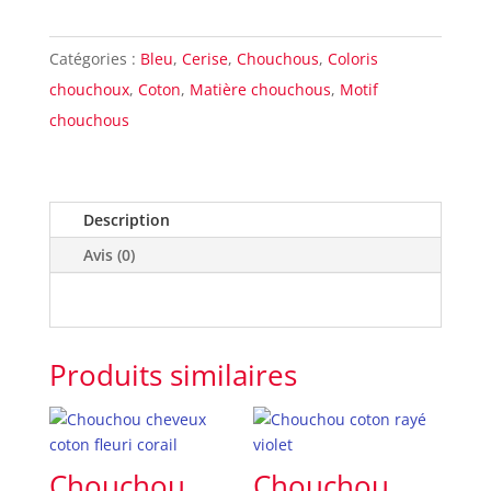
Chouchou
coton
Catégories :
Bleu
,
Cerise
,
Chouchous
,
Coloris
cerise
chouchoux
,
Coton
,
Matière chouchous
,
Motif
chouchous
Description
Avis (0)
Produits similaires
Chouchou
Chouchou