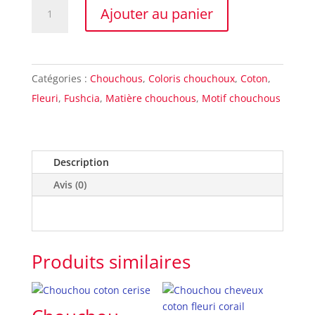
quantité
Ajouter au panier
de
Chouchou
coton
Catégories :
Chouchous
,
Coloris chouchoux
,
Coton
,
fleuri
Fleuri
,
Fushcia
,
Matière chouchous
,
Motif chouchous
fuchsia
Description
Avis (0)
Produits similaires