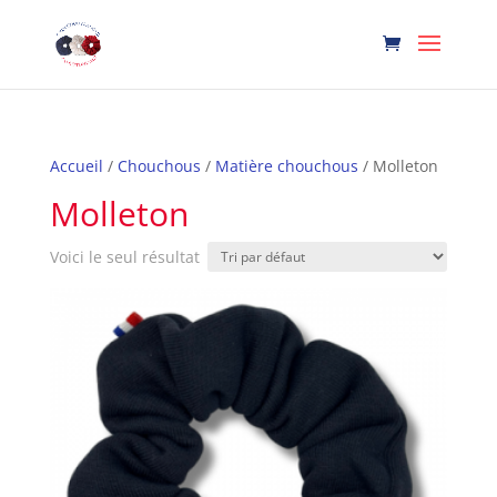
Accueil
/
Chouchous
/
Matière chouchous
/ Molleton
Molleton
Voici le seul résultat