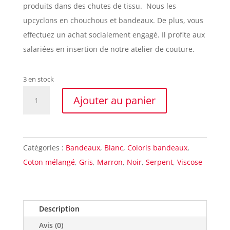
produits dans des chutes de tissu. Nous les
upcyclons en chouchous et bandeaux. De plus, vous
effectuez un achat socialement engagé. Il profite aux
salariées en insertion de notre atelier de couture.
3 en stock
quantité
Ajouter au panier
de
Bandeau
cheveux
Catégories :
Bandeaux
,
Blanc
,
Coloris bandeaux
,
serpent
Coton mélangé
,
Gris
,
Marron
,
Noir
,
Serpent
,
Viscose
Made
in
France
Description
Avis (0)