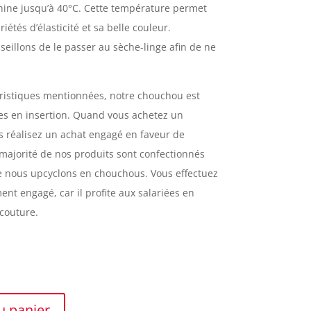
ine jusqu’à 40°C. Cette température permet
étés d’élasticité et sa belle couleur.
illons de le passer au sèche-linge afin de ne
éristiques mentionnées, notre chouchou est
es en insertion. Quand vous achetez un
s réalisez un achat engagé en faveur de
 majorité de nos produits sont confectionnés
e nous upcyclons en chouchous. Vous effectuez
nt engagé, car il profite aux salariées en
 couture.
u panier