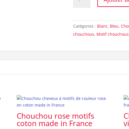
de
Chouchou
synthétique
Catégories :
Blanc
,
Bleu
,
Cho
oursons
chouchous
,
Motif chouchous
Chouchou rose motifs
C
coton made in France
v