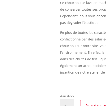
Ce chouchou se lave en mach
de conserver toutes ses propri
Cependant, nous vous déconse
pas dégrader l’élastique.
En plus de toutes les caract
confectionné par des salarié
chouchou sur notre site, vou
l’environnement. En effet, la
dans des chutes de tissu qu
également un achat socialeme
insertion de notre atelier de
4 en stock
quantité
Ajouter a