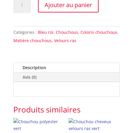
quantité
Ajouter au panier
de
Chouchou
velours
Catégories :
Bleu roi
,
Chouchous
,
Coloris chouchoux
,
ras
Matière chouchous
,
Velours ras
bleu
roi
Description
Avis (0)
Produits similaires