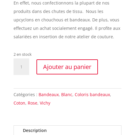
En effet, nous confectionnons la plupart de nos
produits dans des chutes de tissu. Nous les
upcyclons en chouchous et bandeaux. De plus, vous
effectuez un achat socialement engagé. Il profite aux
salariées en insertion de notre atelier de couture.
2 en stock
quantité
Ajouter au panier
de
Bandeau
cheveux
Catégories :
Bandeaux
,
Blanc
,
Coloris bandeaux
,
vichy
Coton
,
Rose
,
Vichy
rose
Made
in
France
Description